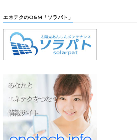
エネテクのO&M「ソラパト」