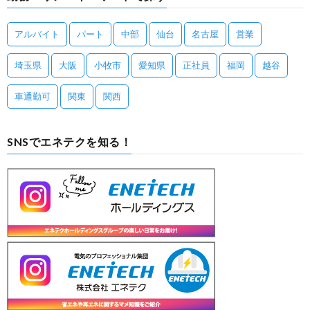
アルバイト
パート
中部
仙台
名古屋
営業
埼玉県
大阪
小牧市
愛知県
正社員
福岡
越谷
車通勤可
関東
関西
SNSでエネテクを知る！