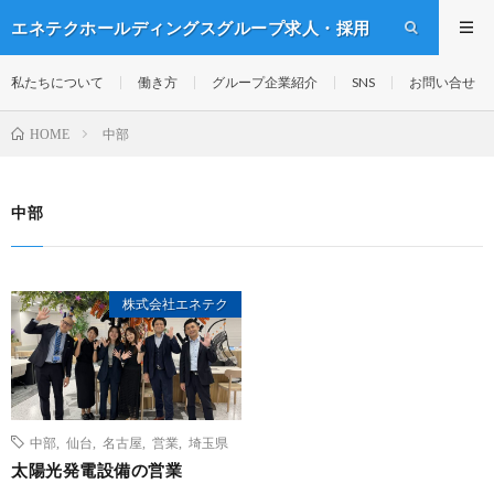
エネテクホールディングスグループ求人・採用
情報
私たちについて
働き方
グループ企業紹介
SNS
お問い合せ
中部
HOME
中部
株式会社エネテク
中部
,
仙台
,
名古屋
,
営業
,
埼玉県
太陽光発電設備の営業