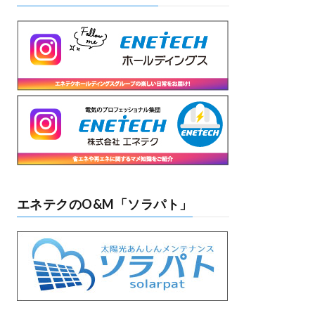
エネテクのO&M「ソラパト」