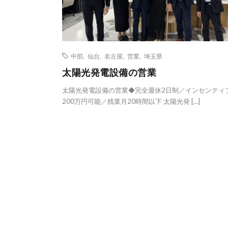
中部
,
仙台
,
名古屋
,
営業
,
埼玉県
太陽光発電設備の営業
太陽光発電設備の営業◆完全週休2日制／インセンティ
200万円可能／残業月20時間以下 太陽光発 […]